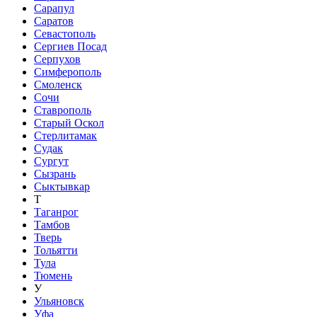
Сарапул
Саратов
Севастополь
Сергиев Посад
Серпухов
Симферополь
Смоленск
Сочи
Ставрополь
Старый Оскол
Стерлитамак
Судак
Сургут
Сызрань
Сыктывкар
Т
Таганрог
Тамбов
Тверь
Тольятти
Тула
Тюмень
У
Ульяновск
Уфа