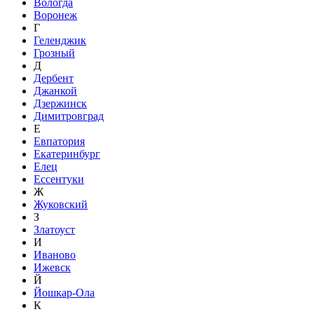
Вологда
Воронеж
Г
Геленджик
Грозный
Д
Дербент
Джанкой
Дзержинск
Димитровград
Е
Евпатория
Екатеринбург
Елец
Ессентуки
Ж
Жуковский
З
Златоуст
И
Иваново
Ижевск
Й
Йошкар-Ола
К