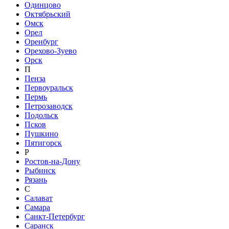
Одинцово
Октябрьский
Омск
Орел
Оренбург
Орехово-Зуево
Орск
П
Пенза
Первоуральск
Пермь
Петрозаводск
Подольск
Псков
Пушкино
Пятигорск
Р
Ростов-на-Дону
Рыбинск
Рязань
С
Салават
Самара
Санкт-Петербург
Саранск