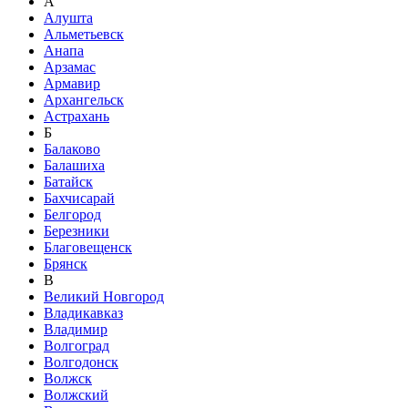
А
Алушта
Альметьевск
Анапа
Арзамас
Армавир
Архангельск
Астрахань
Б
Балаково
Балашиха
Батайск
Бахчисарай
Белгород
Березники
Благовещенск
Брянск
В
Великий Новгород
Владикавказ
Владимир
Волгоград
Волгодонск
Волжск
Волжский