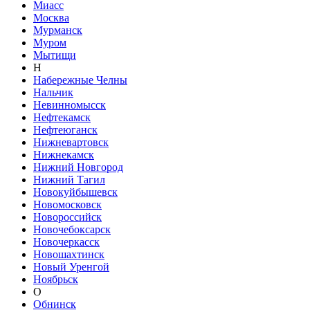
Миасс
Москва
Мурманск
Муром
Мытищи
Н
Набережные Челны
Нальчик
Невинномысск
Нефтекамск
Нефтеюганск
Нижневартовск
Нижнекамск
Нижний Новгород
Нижний Тагил
Новокуйбышевск
Новомосковск
Новороссийск
Новочебоксарск
Новочеркасск
Новошахтинск
Новый Уренгой
Ноябрьск
О
Обнинск