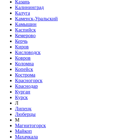
Казань
Калининград
Калуга
Каменск-Уральский
Камышин
Каспийск
Кемерово
Керчь
Киров
Кисловодск
Ковров
Коломна
Копейск
Кострома
Красногорск
Краснодар
Курган
Курск
Л
Липецк
Люберцы
М
Магнитогорск
Майкоп
Махачкала