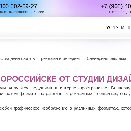
800 302-69-27
+7 (903)
40
платный звонок по России
пн.-пт. с 09.00 до 
УСЛУГИ
Создание сайтов
реклама в интернет
баннерная реклама
ОРОССИЙСКЕ ОТ СТУДИИ ДИЗА
ы являются ведущими в интернет-пространстве. Баннерну
фическом формате на различных рекламных площадках, она 
обой графическое изображение в различных форматах, кото