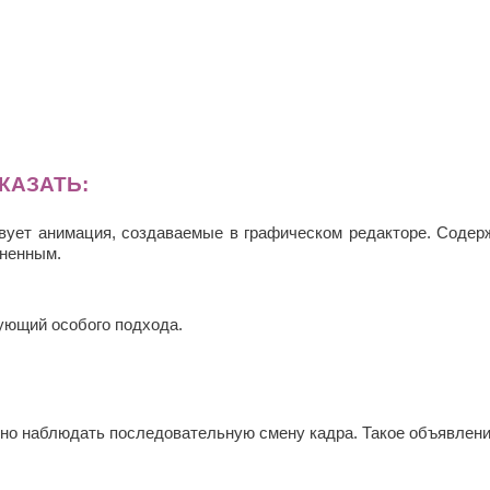
КАЗАТЬ:
ует анимация, создаваемые в графическом редакторе. Содерж
аненным.
бующий особого подхода.
о наблюдать последовательную смену кадра. Такое объявление