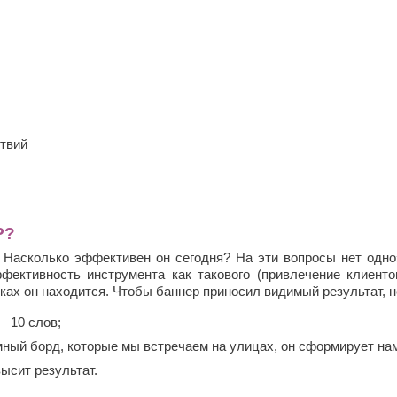
твий
Р?
асколько эффективен он сегодня? На эти вопросы нет однозн
фективность инструмента как такового (привлечение клиент
 руках он находится. Чтобы баннер приносил видимый результат, 
— 10 слов;
мный борд, которые мы встречаем на улицах, он сформирует на
ысит результат.