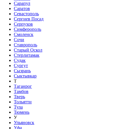
Сарапул
Саратов
Севастополь
Сергиев Посад
Серпухов
Симферополь
Смоленск
Сочи
Ставрополь
Старый Оскол
Стерлитамак
Судак
Сургут
Сызрань
Сыктывкар
Т
Таганрог
Тамбов
Тверь
Тольятти
Тула
Тюмень
У
Ульяновск
Уфа