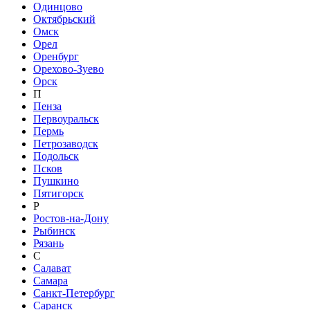
Одинцово
Октябрьский
Омск
Орел
Оренбург
Орехово-Зуево
Орск
П
Пенза
Первоуральск
Пермь
Петрозаводск
Подольск
Псков
Пушкино
Пятигорск
Р
Ростов-на-Дону
Рыбинск
Рязань
С
Салават
Самара
Санкт-Петербург
Саранск