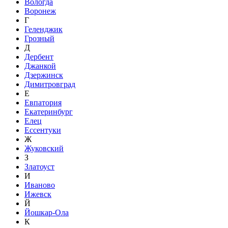
Вологда
Воронеж
Г
Геленджик
Грозный
Д
Дербент
Джанкой
Дзержинск
Димитровград
Е
Евпатория
Екатеринбург
Елец
Ессентуки
Ж
Жуковский
З
Златоуст
И
Иваново
Ижевск
Й
Йошкар-Ола
К