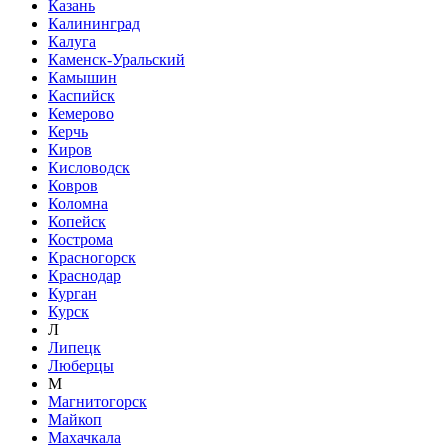
Казань
Калининград
Калуга
Каменск-Уральский
Камышин
Каспийск
Кемерово
Керчь
Киров
Кисловодск
Ковров
Коломна
Копейск
Кострома
Красногорск
Краснодар
Курган
Курск
Л
Липецк
Люберцы
М
Магнитогорск
Майкоп
Махачкала