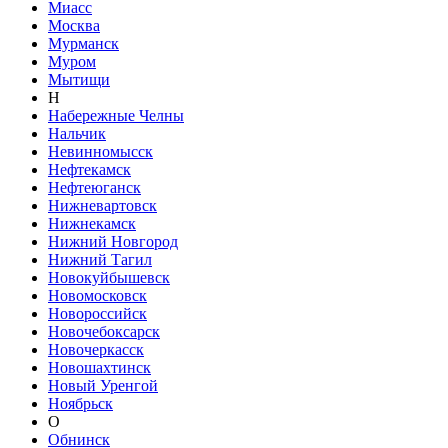
Миасс
Москва
Мурманск
Муром
Мытищи
Н
Набережные Челны
Нальчик
Невинномысск
Нефтекамск
Нефтеюганск
Нижневартовск
Нижнекамск
Нижний Новгород
Нижний Тагил
Новокуйбышевск
Новомосковск
Новороссийск
Новочебоксарск
Новочеркасск
Новошахтинск
Новый Уренгой
Ноябрьск
О
Обнинск