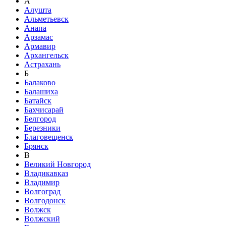
А
Алушта
Альметьевск
Анапа
Арзамас
Армавир
Архангельск
Астрахань
Б
Балаково
Балашиха
Батайск
Бахчисарай
Белгород
Березники
Благовещенск
Брянск
В
Великий Новгород
Владикавказ
Владимир
Волгоград
Волгодонск
Волжск
Волжский