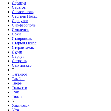
Сарапул
Саратов
Севастополь
Сергиев Посад
Серпухов
Симферополь
Смоленск
Сочи
Ставрополь
Старый Оскол
Стерлитамак
Судак
Сургут
Сызрань
Сыктывкар
Т
Таганрог
Тамбов
Тверь
Тольятти
Тула
Тюмень
У
Ульяновск
Уфа