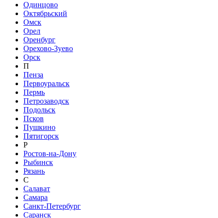
Одинцово
Октябрьский
Омск
Орел
Оренбург
Орехово-Зуево
Орск
П
Пенза
Первоуральск
Пермь
Петрозаводск
Подольск
Псков
Пушкино
Пятигорск
Р
Ростов-на-Дону
Рыбинск
Рязань
С
Салават
Самара
Санкт-Петербург
Саранск