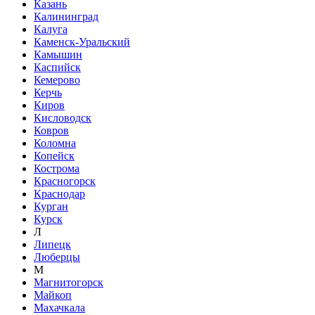
Казань
Калининград
Калуга
Каменск-Уральский
Камышин
Каспийск
Кемерово
Керчь
Киров
Кисловодск
Ковров
Коломна
Копейск
Кострома
Красногорск
Краснодар
Курган
Курск
Л
Липецк
Люберцы
М
Магнитогорск
Майкоп
Махачкала