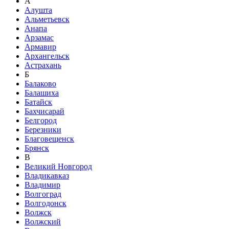
А
Алушта
Альметьевск
Анапа
Арзамас
Армавир
Архангельск
Астрахань
Б
Балаково
Балашиха
Батайск
Бахчисарай
Белгород
Березники
Благовещенск
Брянск
В
Великий Новгород
Владикавказ
Владимир
Волгоград
Волгодонск
Волжск
Волжский