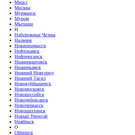
Миасс
Москва
Мурманск
Муром
Мытищи
Н
Набережные Челны
Нальчик
Невинномысск
Нефтекамск
Нефтеюганск
Нижневартовск
Нижнекамск
Нижний Новгород
Нижний Тагил
Новокуйбышевск
Новомосковск
Новороссийск
Новочебоксарск
Новочеркасск
Новошахтинск
Новый Уренгой
Ноябрьск
О
Обнинск