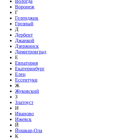
Вологда
Воронеж
Г
Геленджик
Грозный
Д
Дербент
Джанкой
Дзержинск
Димитровград
Е
Евпатория
Екатеринбург
Елец
Ессентуки
Ж
Жуковский
З
Златоуст
И
Иваново
Ижевск
Й
Йошкар-Ола
К