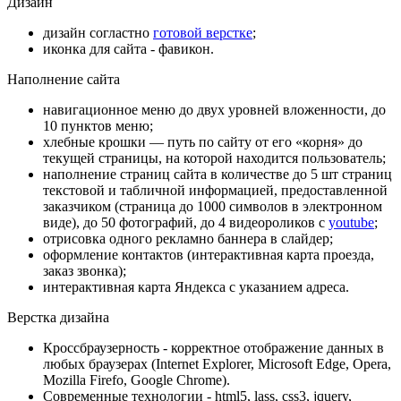
Дизайн
дизайн согластно
готовой верстке
;
иконка для сайта - фавикон.
Наполнение сайта
навигационное меню до двух уровней вложенности, до
10 пунктов меню;
хлебные крошки — путь по сайту от его «корня» до
текущей страницы, на которой находится пользователь;
наполнение страниц сайта в количестве до 5 шт
страниц
текстовой и табличной информацией, предоставленной
заказчиком (страница до 1000 символов в электронном
виде), до 50 фотографий, до 4 видеороликов с
youtube
;
отрисовка одного рекламно баннера в слайдер;
оформление контактов (интерактивная карта проезда,
заказ звонка);
интерактивная карта Яндекса с указанием адреса.
Верстка дизайна
Кроссбраузерность - корректное отображение данных в
любых браузерах (Internet Explorer, Microsoft Edge, Opera,
Mozilla Firefo, Google Chrome).
Современные технологии - html5, lass, css3, jquery,