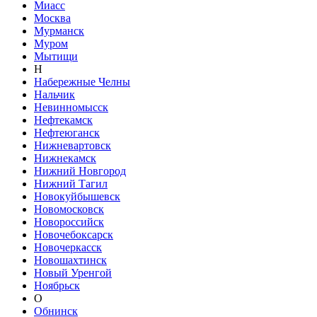
Миасс
Москва
Мурманск
Муром
Мытищи
Н
Набережные Челны
Нальчик
Невинномысск
Нефтекамск
Нефтеюганск
Нижневартовск
Нижнекамск
Нижний Новгород
Нижний Тагил
Новокуйбышевск
Новомосковск
Новороссийск
Новочебоксарск
Новочеркасск
Новошахтинск
Новый Уренгой
Ноябрьск
О
Обнинск