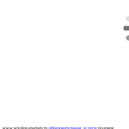
www.sexolog-mariam.ru
образовательная
,
услуги
половое