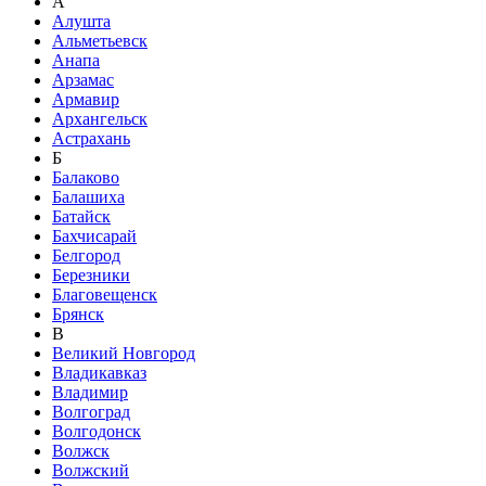
А
Алушта
Альметьевск
Анапа
Арзамас
Армавир
Архангельск
Астрахань
Б
Балаково
Балашиха
Батайск
Бахчисарай
Белгород
Березники
Благовещенск
Брянск
В
Великий Новгород
Владикавказ
Владимир
Волгоград
Волгодонск
Волжск
Волжский