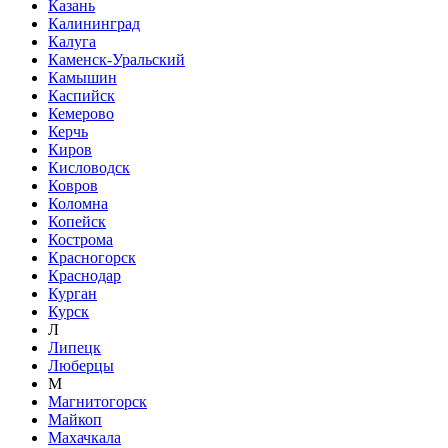
Казань
Калининград
Калуга
Каменск-Уральский
Камышин
Каспийск
Кемерово
Керчь
Киров
Кисловодск
Ковров
Коломна
Копейск
Кострома
Красногорск
Краснодар
Курган
Курск
Л
Липецк
Люберцы
М
Магнитогорск
Майкоп
Махачкала