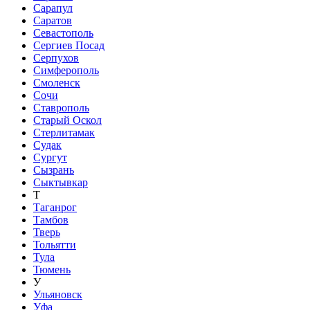
Сарапул
Саратов
Севастополь
Сергиев Посад
Серпухов
Симферополь
Смоленск
Сочи
Ставрополь
Старый Оскол
Стерлитамак
Судак
Сургут
Сызрань
Сыктывкар
Т
Таганрог
Тамбов
Тверь
Тольятти
Тула
Тюмень
У
Ульяновск
Уфа