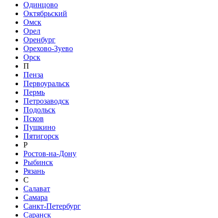
Одинцово
Октябрьский
Омск
Орел
Оренбург
Орехово-Зуево
Орск
П
Пенза
Первоуральск
Пермь
Петрозаводск
Подольск
Псков
Пушкино
Пятигорск
Р
Ростов-на-Дону
Рыбинск
Рязань
С
Салават
Самара
Санкт-Петербург
Саранск