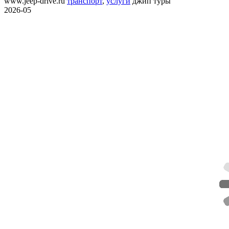
www.jeep-drive.ru
транспорт
,
услуги
джип туры
2026-05