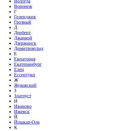
Вологда
Воронеж
Г
Геленджик
Грозный
Д
Дербент
Джанкой
Дзержинск
Димитровград
Е
Евпатория
Екатеринбург
Елец
Ессентуки
Ж
Жуковский
З
Златоуст
И
Иваново
Ижевск
Й
Йошкар-Ола
К