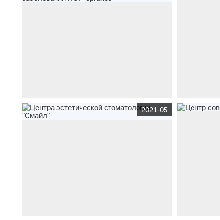
«Городская б
сайт
интернет каталог
код-молодости.рф
по
сайт
интернет
2021-05
тематике
медицина
- лечение острых и
медицина
- с
хронических заболеваний ЛОР-органов