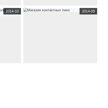
рф
по
корпоративный сайт
prague-stomat.com
по
2014-10
2014-09
- анализы-
тематике
медицина
Создание сайта -prague-
stomat.com- Стоматология
тике
интернет магазин
my-optica.com
по тематике
сихолога
продажа
,
медицина
Магазин контактных линз