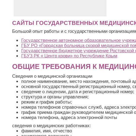
сайт
визитка
yarsagumbatibet.com
по тематике
САЙТЫ ГОСУДАРСТВЕННЫХ МЕДИЦИНС
медицина
пищевая добавка из Тибета
Большой опыт работы и с государственными организациям
Государственное автономное образовательное учреж
ГБУ РО «Городская больница скорой медицинской по
Государственное бюджетное учреждение Ростовской о
ГБУЗ РК « Центр крови» по Республике Крым
ОБЩИЕ ТРЕБОВАНИЯ К МЕДИЦИНС
Сведения о медицинской организации
полное наименование, место нахождения, почтовый ад
основной государственный регистрационный номер, с
сведение о лицензии, дата и регистрационный номер;
структура и органы управления;
режим и график работы;
номера телефонов справочных служб, адреса электр
график приема граждан руководителем медицинской 
номера телефона, адреса электронной почты
сведения о медицинских работниках:
фамилия, имя, отчество
занимаемая должность;