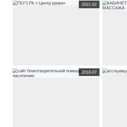
корпоративный сайт
smile-crimea.ru
по тематике
корпоративны
2021-02
медицина
Центра эстетической стоматологии
медицина
Цен
"Смайл"
корпоративный сайт
gbuzrkck.ru
по тематике
корпоративны
2018-07
бюджетные организации
,
медицина
ГБУЗ РК «
медицина
КАБ
Центр крови»
МАССАЖА