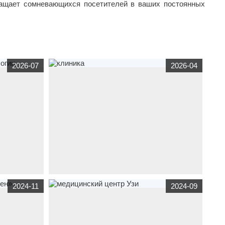
ащает сомневающихся посетителей в ваших постоянных
2026-07
2026-04
sova.ru
по
корпоративный сайт
gemokod.org
по тематике
2024-11
2024-09
кой
медицина
клиника "Гемокод" в г. Симферополь