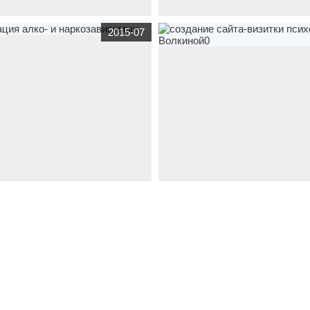
й сайт
http://агк-гастро-крым.рф
по
корпоративный сайт
анализы-крым.
2015-07
ицина
ассоциация
тематике
медицина
Создание сайта 
логов
крым.рф - Миррамед. Анализы
й сайт
трезвый-крым.рф
по
сайт
визитка
psihologist.com
по тема
жетные организации
,
медицина
медицина
создание сайта-визитки п
 алко- и наркозависимых
Волкиной0