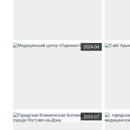
корпоративный сайт
smk-sebastopol.org
по
корпоративны
2024-04
тематике
образовательная
,
медицина
тематике
мед
медицинский колледж им. Ж.Дерюгиной
доктора Орле
корпоративный сайт
мцгоризонт.рф
по тематике
корпоративны
2023-07
медицина
Медицинский центр «Горизонт»
образователь
медицина
Сай