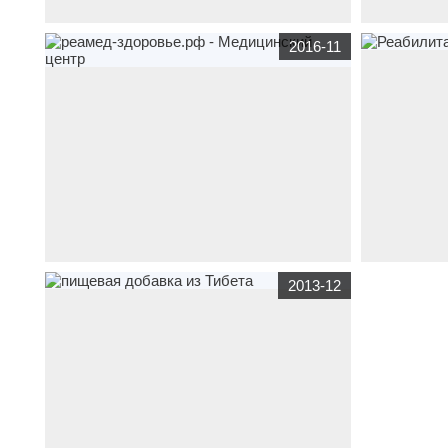
корпоративный сайт
fondnis.com
по тематике
корпоративны
2016-11
медицина
сайт благотворительной помощи
тематике
мед
населению
гастроэнтеро
сайт
визитка
реамед-здоровье.рф
по тематике
корпоративны
2013-12
бюджетные организации
,
медицина
реамед-
тематике
бюд
здоровье.рф - Медицинский центр
Реабилитация