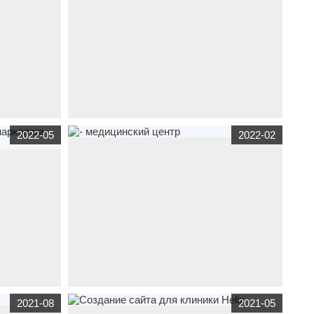
 тематике
сайт
визитка
узи-севастополь.рф
по тематике
2022-05
2022-02
оле "Доктор
медицина
- медцентр УЗИ органов и систем
«Варикозу.нет»
медицина
корпоративный сайт
medexpert-clinic.ru
по
2021-08
2021-05
га Орлова
тематике
медицина
- медицинский центр "МЕД