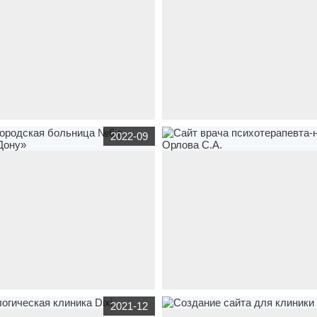
й сайт
gbsmp-rostov.ru
по тематике
корпоративный сайт
beauty-neo.ru
по
2022-09
рганизации
,
медицина
,
- городская
медицина
,
Косметология в Севастоп
ой медицинской помощи в г.
Красоты"
ону
й сайт
gb6-rostov.ru
по тематике
сайт
визитка
sa-orlov.ru
по тематике
2021-12
рганизации
,
медицина
,
- МБУЗ
Сайт врача психотерапевта-нарколо