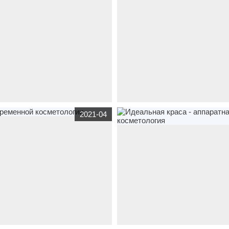
ольница №6 г. Ростова-на-Дону»
С.А.
 каталог
dixi-dent.ru
по тематике
корпоративный сайт
клиника-крым.р
2021-04
томатологическая клиника Dixi
медицина
Создание сайта для клини