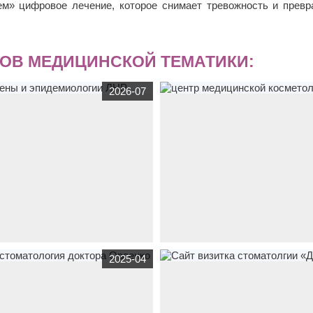
» цифровое лечение, которое снимает тревожность и превр
ОВ МЕДИЦИНСКОЙ ТЕМАТИКИ:
2026-07
й сайт
cge-lugansk.ru
по тематике
корпоративный сайт
dr-natali-kuznet
2025-04
рганизации
,
медицина
центр гигиены
тематике
медицина
центр медицинс
гии ЛНР
косметологии