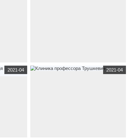
ЭКСПЕРТ"
ф
по тематике
сайт
интернет каталог
клиника.ялта.рф
по
2021-04
2021-04
ки
тематике
медицина
Создание сайта для клиники
Helix