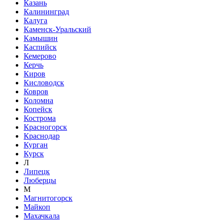
Казань
Калининград
Калуга
Каменск-Уральский
Камышин
Каспийск
Кемерово
Керчь
Киров
Кисловодск
Ковров
Коломна
Копейск
Кострома
Красногорск
Краснодар
Курган
Курск
Л
Липецк
Люберцы
М
Магнитогорск
Майкоп
Махачкала