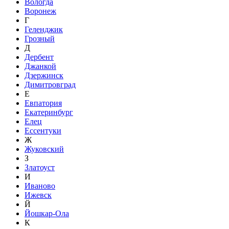
Вологда
Воронеж
Г
Геленджик
Грозный
Д
Дербент
Джанкой
Дзержинск
Димитровград
Е
Евпатория
Екатеринбург
Елец
Ессентуки
Ж
Жуковский
З
Златоуст
И
Иваново
Ижевск
Й
Йошкар-Ола
К