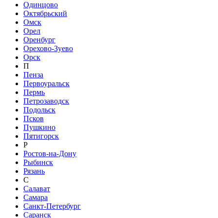
Одинцово
Октябрьский
Омск
Орел
Оренбург
Орехово-Зуево
Орск
П
Пенза
Первоуральск
Пермь
Петрозаводск
Подольск
Псков
Пушкино
Пятигорск
Р
Ростов-на-Дону
Рыбинск
Рязань
С
Салават
Самара
Санкт-Петербург
Саранск