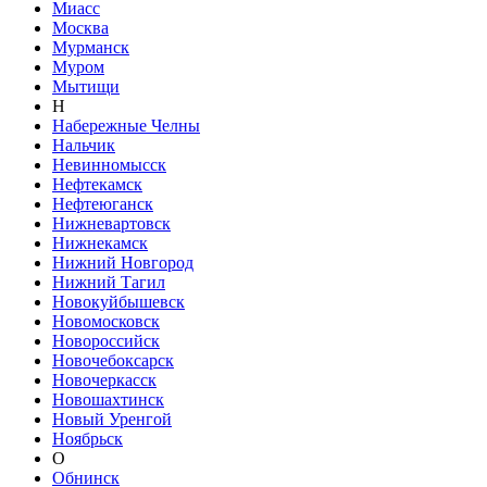
Миасс
Москва
Мурманск
Муром
Мытищи
Н
Набережные Челны
Нальчик
Невинномысск
Нефтекамск
Нефтеюганск
Нижневартовск
Нижнекамск
Нижний Новгород
Нижний Тагил
Новокуйбышевск
Новомосковск
Новороссийск
Новочебоксарск
Новочеркасск
Новошахтинск
Новый Уренгой
Ноябрьск
О
Обнинск