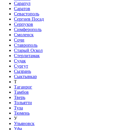
Сарапул
Саратов
Севастополь
Сергиев Посад
Серпухов
Симферополь
Смоленск
Сочи
Ставрополь
Старый Оскол
Стерлитамак
Судак
Сургут
Сызрань
Сыктывкар
Т
Таганрог
Тамбов
Тверь
Тольятти
Тула
Тюмень
У
Ульяновск
Уфа