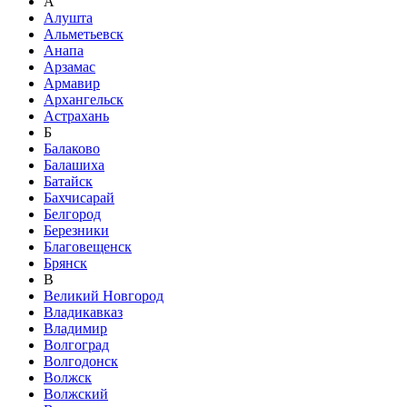
А
Алушта
Альметьевск
Анапа
Арзамас
Армавир
Архангельск
Астрахань
Б
Балаково
Балашиха
Батайск
Бахчисарай
Белгород
Березники
Благовещенск
Брянск
В
Великий Новгород
Владикавказ
Владимир
Волгоград
Волгодонск
Волжск
Волжский