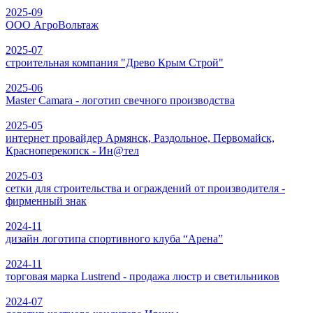
2025-09
ООО АгроВольтаж
2025-07
строительная компания "Древо Крым Строй"
2025-06
Master Camara - логотип свечного производства
2025-05
интернет провайдер Армянск, Раздольное, Первомайск,
Красноперекопск - Ин@тел
2025-03
сетки для строительства и ограждений от производителя -
фирменный знак
2024-11
дизайн логотипа спортивного клуба “Арена”
2024-11
торговая марка Lustrend - продажа люстр и светильников
2024-07