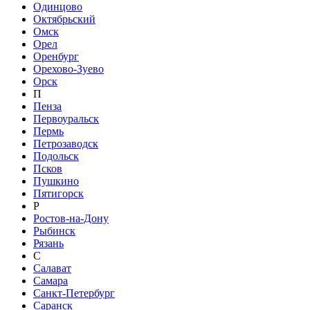
Одинцово
Октябрьский
Омск
Орел
Оренбург
Орехово-Зуево
Орск
П
Пенза
Первоуральск
Пермь
Петрозаводск
Подольск
Псков
Пушкино
Пятигорск
Р
Ростов-на-Дону
Рыбинск
Рязань
С
Салават
Самара
Санкт-Петербург
Саранск