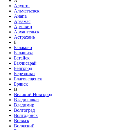
А
Алушта
Альметьевск
Анапа
Арзамас
Армавир
Архангельск
Астрахань
Б
Балаково
Балашиха
Батайск
Бахчисарай
Белгород
Березники
Благовещенск
Брянск
В
Великий Новгород
Владикавказ
Владимир
Волгоград
Волгодонск
Волжск
Волжский