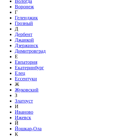
Вологда
Воронеж
Г
Геленджик
Грозный
Д
Дербент
Джанкой
Дзержинск
Димитровград
Е
Евпатория
Екатеринбург
Елец
Ессентуки
Ж
Жуковский
З
Златоуст
И
Иваново
Ижевск
Й
Йошкар-Ола
К