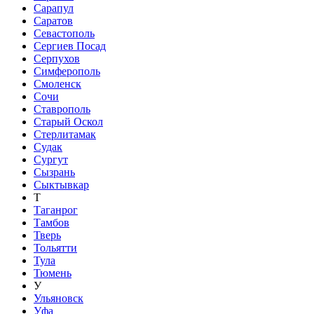
Сарапул
Саратов
Севастополь
Сергиев Посад
Серпухов
Симферополь
Смоленск
Сочи
Ставрополь
Старый Оскол
Стерлитамак
Судак
Сургут
Сызрань
Сыктывкар
Т
Таганрог
Тамбов
Тверь
Тольятти
Тула
Тюмень
У
Ульяновск
Уфа