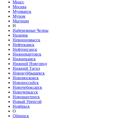
Миасс
Москва
Мурманск
Муром
Мытищи
Н
Набережные Челны
Нальчик
Невинномысск
Нефтекамск
Нефтеюганск
Нижневартовск
Нижнекамск
Нижний Новгород
Нижний Тагил
Новокуйбышевск
Новомосковск
Новороссийск
Новочебоксарск
Новочеркасск
Новошахтинск
Новый Уренгой
Ноябрьск
О
Обнинск