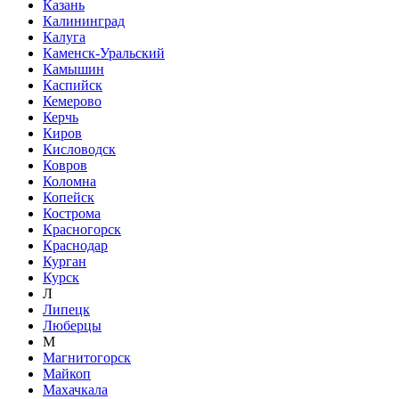
Казань
Калининград
Калуга
Каменск-Уральский
Камышин
Каспийск
Кемерово
Керчь
Киров
Кисловодск
Ковров
Коломна
Копейск
Кострома
Красногорск
Краснодар
Курган
Курск
Л
Липецк
Люберцы
М
Магнитогорск
Майкоп
Махачкала