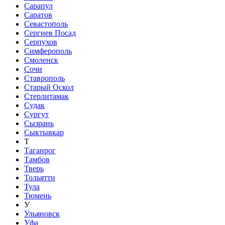
Сарапул
Саратов
Севастополь
Сергиев Посад
Серпухов
Симферополь
Смоленск
Сочи
Ставрополь
Старый Оскол
Стерлитамак
Судак
Сургут
Сызрань
Сыктывкар
Т
Таганрог
Тамбов
Тверь
Тольятти
Тула
Тюмень
У
Ульяновск
Уфа