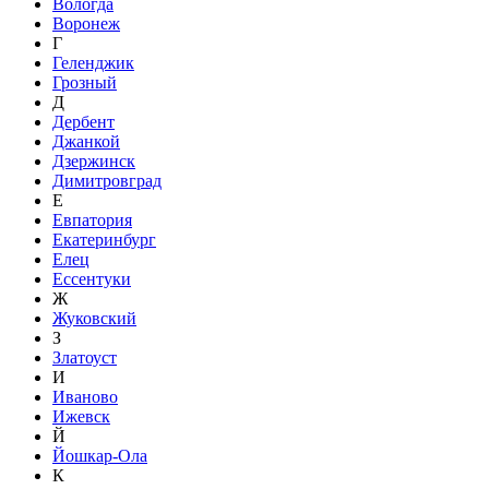
Вологда
Воронеж
Г
Геленджик
Грозный
Д
Дербент
Джанкой
Дзержинск
Димитровград
Е
Евпатория
Екатеринбург
Елец
Ессентуки
Ж
Жуковский
З
Златоуст
И
Иваново
Ижевск
Й
Йошкар-Ола
К