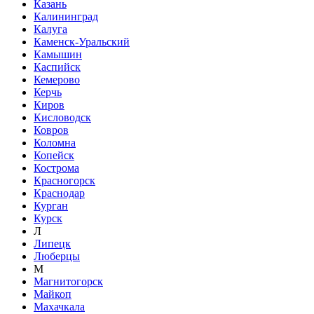
Казань
Калининград
Калуга
Каменск-Уральский
Камышин
Каспийск
Кемерово
Керчь
Киров
Кисловодск
Ковров
Коломна
Копейск
Кострома
Красногорск
Краснодар
Курган
Курск
Л
Липецк
Люберцы
М
Магнитогорск
Майкоп
Махачкала