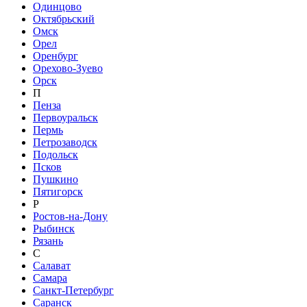
Одинцово
Октябрьский
Омск
Орел
Оренбург
Орехово-Зуево
Орск
П
Пенза
Первоуральск
Пермь
Петрозаводск
Подольск
Псков
Пушкино
Пятигорск
Р
Ростов-на-Дону
Рыбинск
Рязань
С
Салават
Самара
Санкт-Петербург
Саранск