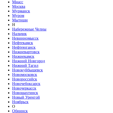
Миасс
Москва
Мурманск
Муром
Мытищи
Н
Набережные Челны
Нальчик
Невинномысск
Нефтекамск
Нефтеюганск
Нижневартовск
Нижнекамск
Нижний Новгород
Нижний Тагил
Новокуйбышевск
Новомосковск
Новороссийск
Новочебоксарск
Новочеркасск
Новошахтинск
Новый Уренгой
Ноябрьск
О
Обнинск