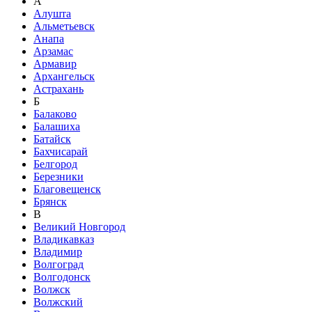
А
Алушта
Альметьевск
Анапа
Арзамас
Армавир
Архангельск
Астрахань
Б
Балаково
Балашиха
Батайск
Бахчисарай
Белгород
Березники
Благовещенск
Брянск
В
Великий Новгород
Владикавказ
Владимир
Волгоград
Волгодонск
Волжск
Волжский